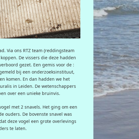
ad. Via ons RTZ team (reddingsteam
 koppen. De vissers die deze hadden
overboord gezet. Een gemis voor de
:
gemeld bij een onderzoeksinstituut,
ogen komen. En dan hadden we het
uralis in Leiden. De wetenschappers
ppen over een unieke bruinvis.
vogel met 2 snavels. Het ging om een
de ouders. De bovenste snavel was
dat deze vogel een grote overlevings
ders te laten.