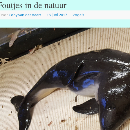
Foutjes in de natuur
Door
Coby van der Vaart
|
16 juni 2017
|
Vogels