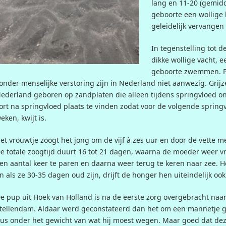
lang en 11-20 (gemidde
geboorte een wollige 
geleidelijk vervangen
In tegenstelling tot 
dikke wollige vacht, e
geboorte zwemmen. P
onder menselijke verstoring zijn in Nederland niet aanwezig. Gr
ederland geboren op zandplaten die alleen tijdens springvloed o
ort na springvloed plaats te vinden zodat voor de volgende springvl
eken, kwijt is.
et vrouwtje zoogt het jong om de vijf à zes uur en door de vette m
e totale zoogtijd duurt 16 tot 21 dagen, waarna de moeder weer vr
en aantal keer te paren en daarna weer terug te keren naar zee. H
n als ze 30-35 dagen oud zijn, drijft de honger hen uiteindelijk ook
e pup uit Hoek van Holland is na de eerste zorg overgebracht na
tellendam. Aldaar werd geconstateerd dan het om een mannetje gi
us onder het gewicht van wat hij moest wegen. Maar goed dat de