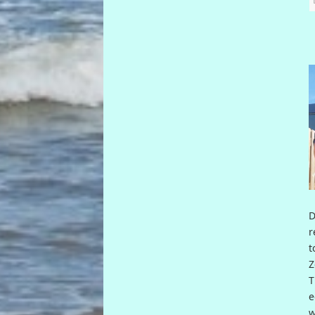
D
r
t
Z
T
e
w