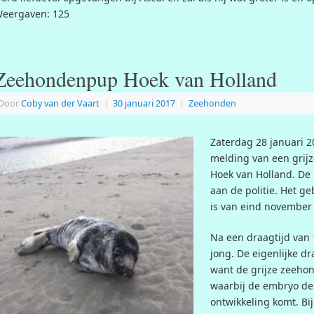
eergaven: 125
Zeehondenpup Hoek van Holland
Door
Coby van der Vaart
|
30 januari 2017
|
Zeehonden
Zaterdag 28 januari 
melding van een grij
Hoek van Holland. De
aan de politie. Het g
is van eind november 
Na een draagtijd van 
jong. De eigenlijke d
want de grijze zeehon
waarbij de embryo de 
ontwikkeling komt. Bi