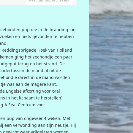
Reacties uitgeschakeld
 zeehonden pup die in de branding lag
g zoeken en niets gevonden te hebben
rand.
an Reddingsbrigade Hoek van Holland
ekomen ging het zeehondje een paar
uitgeput terug op het strand. De
ndertussen de mand al uit de
eehondje direct in de mand worden
tje was aan de magere kant.
de Engelse afkorting voor ‘oral
ns in het lichaam te herstellen)
ing A Seal Centrum voor
 een pup van ongeveer 4 weken. Met
j een verwonding aan zijn neusje. Hij
op gewicht weer vrijgelaten worden.