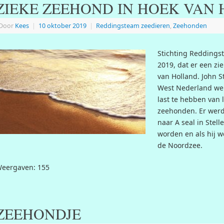
ZIEKE ZEEHOND IN HOEK VAN
Door
Kees
|
10 oktober 2019
|
Reddingsteam zeedieren
,
Zeehonden
Stichting Reddings
2019, dat er een zi
van Holland. John S
West Nederland wer
last te hebben van 
zeehonden. Er werd
naar A seal in Stel
worden en als hij w
de Noordzee.
eergaven: 155
ZEEHONDJE