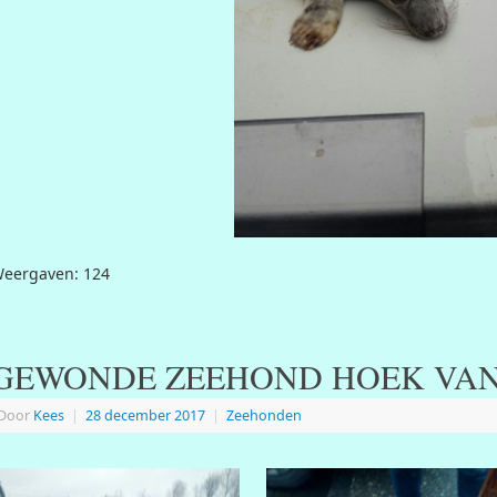
eergaven: 124
GEWONDE ZEEHOND HOEK VA
Door
Kees
|
28 december 2017
|
Zeehonden