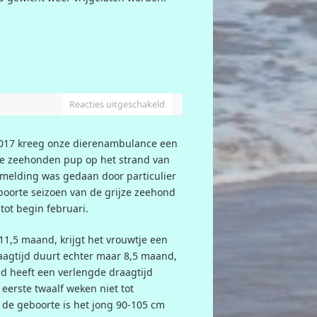
Reacties uitgeschakeld
2017 kreeg onze dierenambulance een
ze zeehonden pup op het strand van
 melding was gedaan door particulier
eboorte seizoen van de grijze zeehond
tot begin februari.
11,5 maand, krijgt het vrouwtje een
raagtijd duurt echter maar 8,5 maand,
d heeft een verlengde draagtijd
eerste twaalf weken niet tot
j de geboorte is het jong 90-105 cm