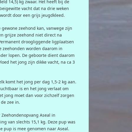
ld 14,5) kg zwaar. Het heeft bij de
beigewitte vacht dat na drie weken
 wordt door een grijs jeugdkleed.
de gewone zeehond kan, vanwege zijn
en grijze zeehond niet direct na
ermanent droogliggende ligplaatsen
ijze zeehonden worden daarom in
nder lopen. De geboorte dient daarom
oed het jong zijn dikke vacht, na ca 3
elk komt het jong per dag 1,5-2 kg aan.
uchtbaar is en het jong verlaat om
et jong moet dan voor zichzelf zorgen
 de zee in.
ar Zeehondenopvang Aseal in
ng van slechts 15,1 kg. Deze pup was
ze pup is mee genomen naar Aseal.