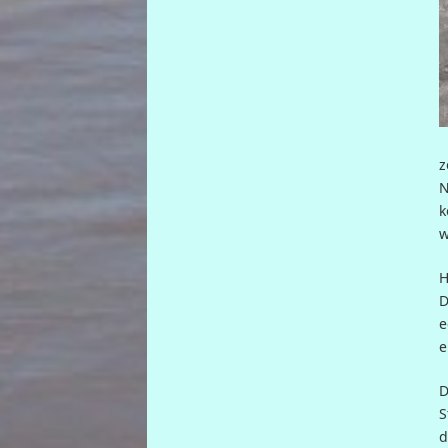
z
N
k
w
H
D
e
e
D
S
d