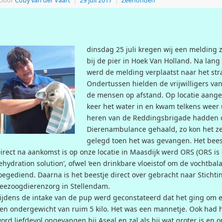
Door
Coby van der Vaart
|
29 juli 2017
|
Zeehonden
dinsdag 25 juli kregen wij een melding
bij de pier in Hoek Van Holland. Na lan
werd de melding verplaatst naar het st
Ondertussen hielden de vrijwilligers v
de mensen op afstand. Op locatie aang
keer het water in en kwam telkens weer 
heren van de Reddingsbrigade hadden o
Dierenambulance gehaald, zo kon het z
gelegd toen het was gevangen. Het bees
irect na aankomst is op onze locatie in Maasdijk werd ORS (ORS is 
ehydration solution’, ofwel ‘een drinkbare vloeistof om de vochtbala
oegediend. Daarna is het beestje direct over gebracht naar Sticht
eezoogdierenzorg in Stellendam.
ijdens de intake van de pup werd geconstateerd dat het ging om
en ondergewicht van ruim 5 kilo. Het was een mannetje. Ook had hi
ord liefdevol opgevangen bij Aseal en zal als hij wat groter is en 